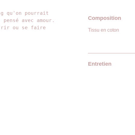
ag qu'on pourrait
Composition
t pensé avec amour.
frir ou se faire
Tissu en coton
Entretien
 moi sur les réseaux et n'hésitez pas  à laisser un avis