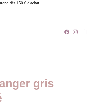
urope dès 150 € d'achat
langer gris
é