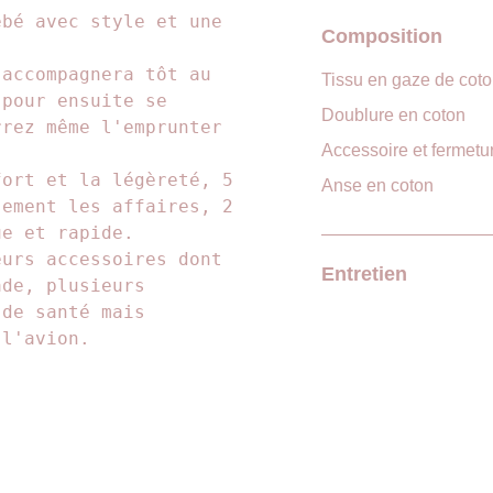
ébé avec style et une
Composition
 accompagnera tôt au
Tissu en gaze de cot
 pour ensuite se
Doublure en coton
rrez même l'emprunter
Accessoire et fermetu
fort et la légèreté, 5
Anse en coton
sement les affaires, 2
ue et rapide.
eurs accessoires dont
Entretien
ade, plusieurs
 de santé mais
 l'avion.