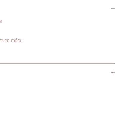
on
re en métal