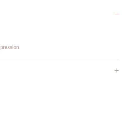
 pression
CONTACT
latelierdeletb.com