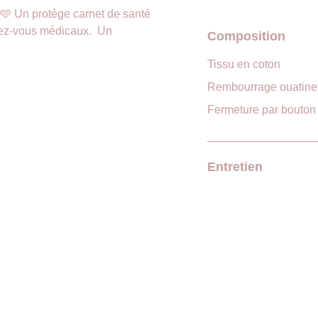
🩵 Un protège carnet de santé
dez-vous médicaux. Un
Composition
Tissu en coton
Rembourrage ouatine
Fermeture par bouton
Entretien
 moi sur les réseaux et n'hésitez pas  à laisser un avis