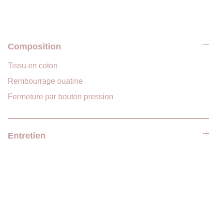
Composition
Tissu en coton
Rembourrage ouatine
Fermeture par bouton pression
Entretien
Suivez moi sur les réseaux et n'hésitez pas  à 
laisser un avis