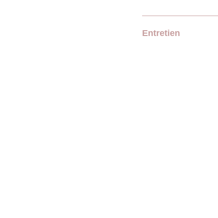
Entretien
 moi sur les réseaux et n'hésitez pas  à laisser un avis