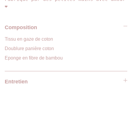
❤️
Composition
Tissu en gaze de coton
Doublure panière coton
Eponge en fibre de bambou
Entretien
Suivez moi sur les réseaux et n'hésitez pas  à 
laisser un avis