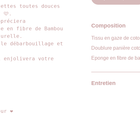
gettes toutes douces
 🩷.
ppréciera
Composition
ge en fibre de Bambou
turelle.
Tissu en gaze de cot
 le débarbouillage et
Doublure panière cot
Eponge en fibre de 
i enjolivera votre
Entretien
ur ❤️